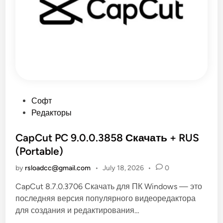
o
w
n
l
o
a
d
M
a
n
a
g
e
r
(
P
Софт
I
o
Редакторы
D
M
s
)
6
t
CapCut PC 9.0.0.3858 Скачать + RUS
.
e
4
(Portable)
3
d
B
by
rsloadcc@gmail.com
•
July 18, 2026
•
0
u
i
i
l
n
CapCut 8.7.0.3706 Скачать для ПК Windows — это
d
5
последняя версия популярного видеоредактора
–
для создания и редактирования…
R
S