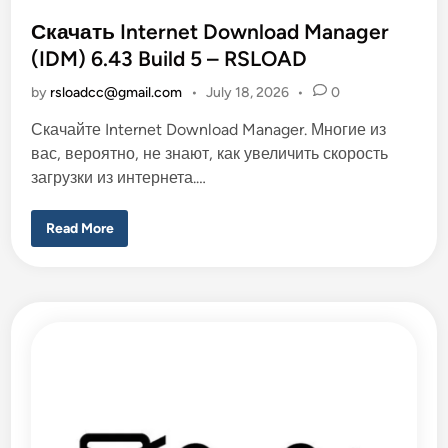
s
t
Скачать Internet Download Manager
e
(IDM) 6.43 Build 5 – RSLOAD
d
by
rsloadcc@gmail.com
•
July 18, 2026
•
0
i
n
Скачайте Internet Download Manager. Многие из
вас, вероятно, не знают, как увеличить скорость
загрузки из интернета.…
С
Read More
к
а
ч
а
т
ь
I
n
t
e
r
n
e
t
D