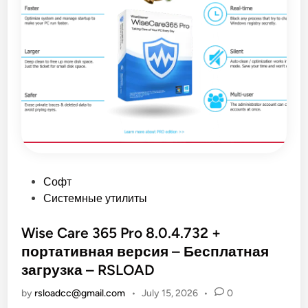
3
9
3
Б
е
с
п
л
а
т
н
а
я
з
а
г
р
у
з
P
Софт
к
o
а
Системные утилиты
з
s
а
г
t
Wise Care 365 Pro 8.0.4.732 +
р
у
e
портативная версия – Бесплатная
з
d
о
загрузка – RSLOAD
ч
i
н
by
о
rsloadcc@gmail.com
•
July 15, 2026
•
0
n
г