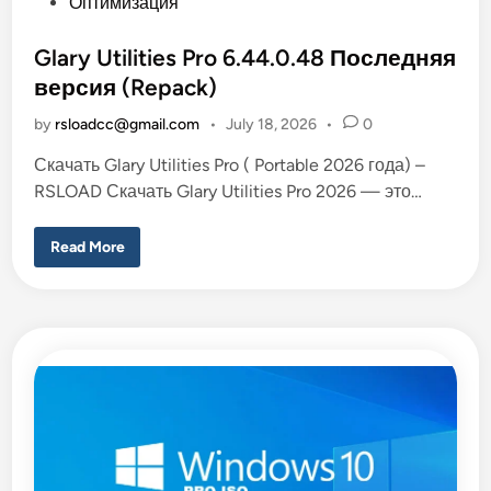
o
Оптимизация
P
o
s
r
t
Glary Utilities Pro 6.44.0.48 Последняя
t
a
e
версия (Repack)
b
l
d
e
by
rsloadcc@gmail.com
•
July 18, 2026
•
0
i
)
n
Скачать Glary Utilities Pro ( Portable 2026 года) –
RSLOAD Скачать Glary Utilities Pro 2026 — это…
G
Read More
l
a
r
y
U
t
i
l
i
t
i
e
s
P
r