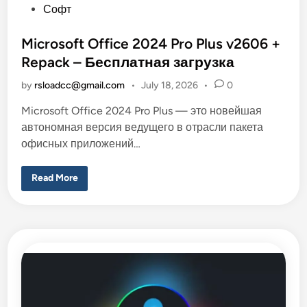
з
P
Софт
о
o
р
и
s
Microsoft Office 2024 Pro Plus v2606 +
б
е
t
Repack – Бесплатная загрузка
с
e
п
л
by
rsloadcc@gmail.com
•
July 18, 2026
•
0
d
а
т
i
Microsoft Office 2024 Pro Plus — это новейшая
н
а
n
автономная версия ведущего в отрасли пакета
я
з
офисных приложений…
а
г
р
M
Read More
у
i
з
c
к
r
а
o
–
s
R
o
S
f
L
t
O
O
A
f
D
f
i
c