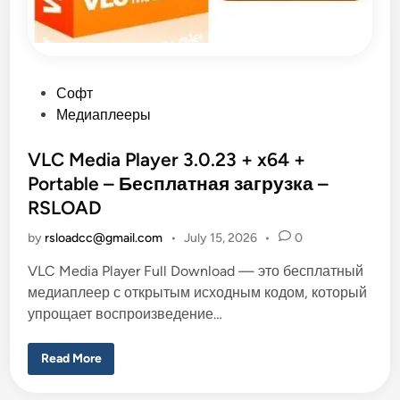
п
о
р
т
а
т
и
в
P
Софт
н
а
o
Медиаплееры
я
s
в
е
t
VLC Media Player 3.0.23 + x64 +
р
с
e
Portable – Бесплатная загрузка –
и
d
я
RSLOAD
–
i
Б
е
by
rsloadcc@gmail.com
•
July 15, 2026
•
0
n
с
п
VLC Media Player Full Download — это бесплатный
л
а
медиаплеер с открытым исходным кодом, который
т
н
упрощает воспроизведение…
а
я
з
V
Read More
а
L
г
C
р
M