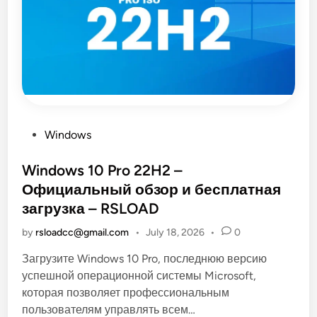
o
6
.
4
4
.
0
.
4
8
П
о
с
л
P
Windows
е
д
o
н
s
Windows 10 Pro 22H2 –
я
я
t
Официальный обзор и бесплатная
в
е
e
загрузка – RSLOAD
р
с
d
и
by
rsloadcc@gmail.com
•
July 18, 2026
•
0
i
я
(
n
R
Загрузите Windows 10 Pro, последнюю версию
e
успешной операционной системы Microsoft,
p
a
которая позволяет профессиональным
c
k
пользователям управлять всем…