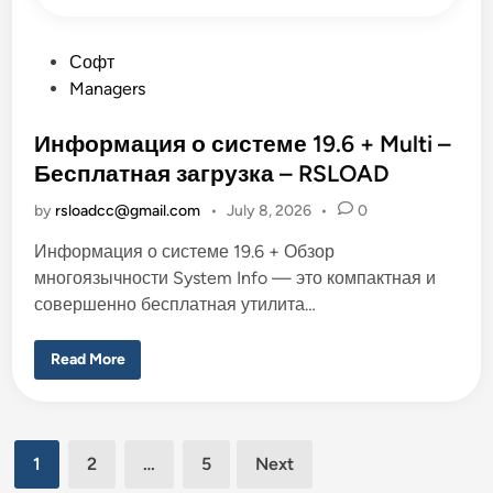
с
п
л
а
P
Софт
т
o
н
Managers
а
s
я
з
t
Информация о системе 19.6 + Multi –
а
г
e
Бесплатная загрузка – RSLOAD
р
d
у
з
by
rsloadcc@gmail.com
•
July 8, 2026
•
0
i
к
а
n
Информация о системе 19.6 + Обзор
–
R
многоязычности System Info — это компактная и
S
L
совершенно бесплатная утилита…
O
A
D
И
Read More
н
ф
о
р
м
Posts
а
1
2
…
5
Next
ц
и
pagination