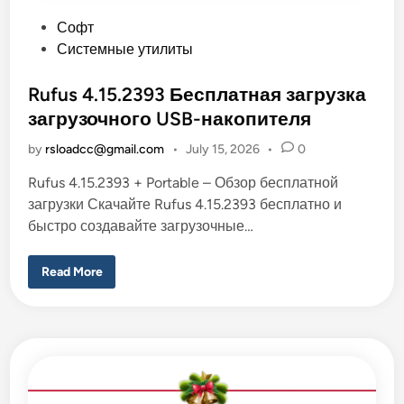
p
a
P
Софт
c
o
Системные утилиты
k
–
s
Б
е
t
Rufus 4.15.2393 Бесплатная загрузка
с
e
п
загрузочного USB-накопителя
л
d
а
by
rsloadcc@gmail.com
•
July 15, 2026
•
0
т
i
н
а
n
Rufus 4.15.2393 + Portable – Обзор бесплатной
я
з
загрузки Скачайте Rufus 4.15.2393 бесплатно и
а
быстро создавайте загрузочные…
г
р
у
з
R
Read More
к
u
а
f
–
u
R
s
S
4
L
.
O
1
A
5
D
.
2