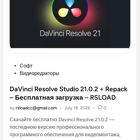
e
2
0
2
4
P
r
o
P
l
u
s
v
2
6
P
Софт
0
6
o
Видеоредакторы
+
s
R
e
t
DaVinci Resolve Studio 21.0.2 + Repack
p
a
e
– Бесплатная загрузка – RSLOAD
c
d
k
–
by
rsloadcc@gmail.com
•
July 18, 2026
•
0
i
Б
е
n
Скачайте бесплатно Davinci Resolve 21.0.2 —
с
п
последнюю версию профессионального
л
а
программного обеспечения для видеомонтажа,
т