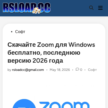
Skip
Mai
to
Open
Men
Search
content
Posted
Софт
in
Скачайте Zoom для Windows
бесплатно, последнюю
версию 2026 года
Posted
by
rsloadcc@gmail.com
•
May 18, 2026
•
0
•
Софт
in