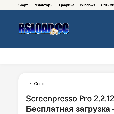
Skip
Софт
Редакторы
Графика
Windows
Оптими
to
content
Софт
Редакторы
Графика
Windows
Posted
Софт
in
Screenpresso Pro 2.2.1
Бесплатная загрузка