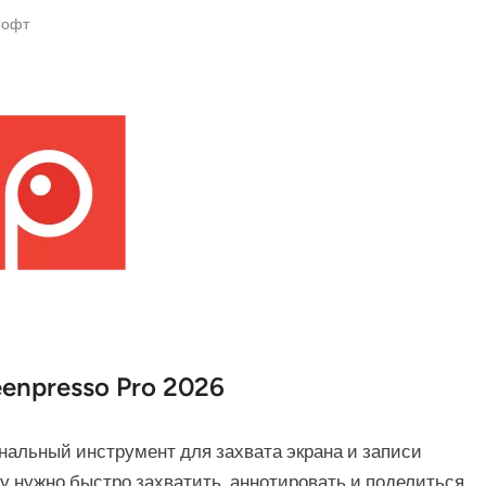
osted
офт
n
enpresso Pro 2026
нальный инструмент для захвата экрана и записи
у нужно быстро захватить, аннотировать и поделиться