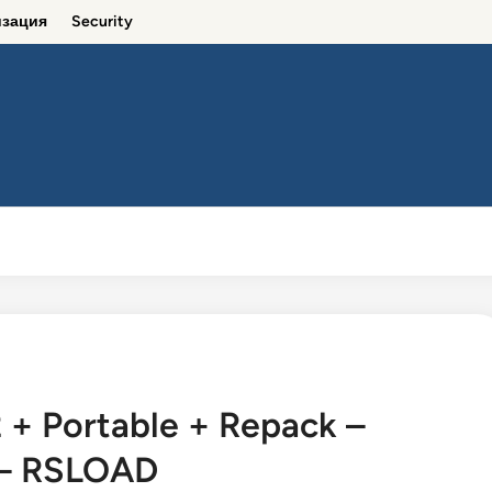
зация
Security
Оптимизация
Security
2 + Portable + Repack –
 – RSLOAD