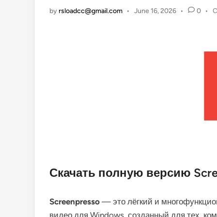
P
by
rsloadcc@gmail.com
•
June 16, 2026
•
0
•
С
i
Скачать полную версию Scre
Screenpresso
— это лёгкий и многофункцио
видео для Windows, созданный для тех, ком