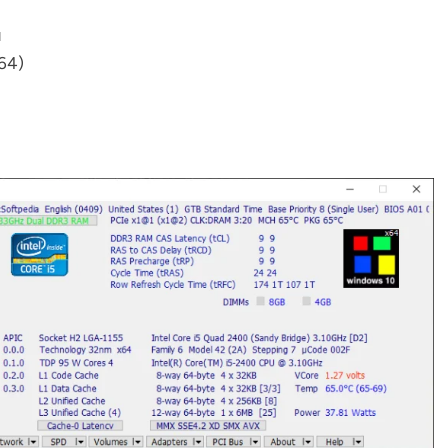
и
x64)