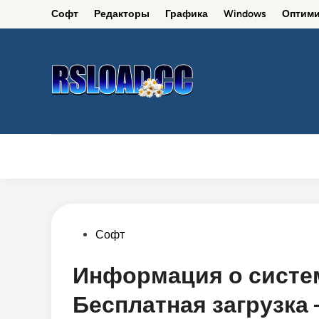
Skip
Софт
Редакторы
Графика
Windows
Оптими
to
content
Софт
Редакторы
Графика
Windows
Posted
Софт
in
Информация о системе
Бесплатная загрузка