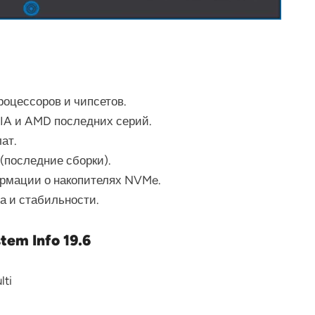
оцессоров и чипсетов.
IA и AMD последних серий.
ат.
(последние сборки).
рмации о накопителях NVMe.
 и стабильности.
em Info 19.6
lti